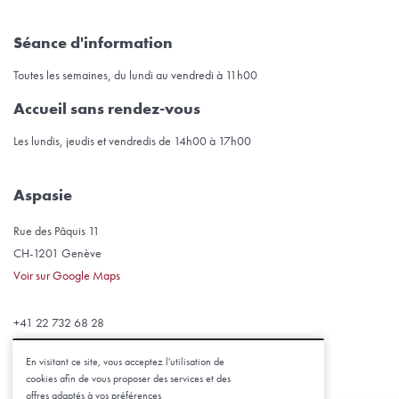
Séance d'information
Toutes les semaines, du lundi au vendredi à 11h00
Accueil sans rendez-vous
Les lundis, jeudis et vendredis de 14h00 à 17h00
Aspasie
Rue des Pâquis 11
CH-1201 Genève
Voir sur Google Maps
+41 22 732 68 28
aspasie@aspasie.ch
En visitant ce site, vous acceptez l'utilisation de
cookies afin de vous proposer des services et des
2026 © Aspasie |
Mentions légales
offres adaptés à vos préférences