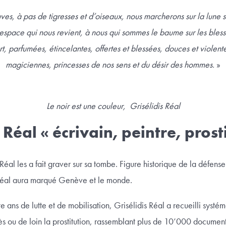
es, à pas de tigresses et d’oiseaux, nous marcherons sur la lune s’i
espace qui nous revient, à nous qui sommes le baume sur les blessu
t, parfumées, étincelantes, offertes et blessées, douces et violen
magiciennes, princesses de nos sens et du désir des hommes.
»
Le noir est une couleur,
Grisélidis Réal
 Réal « écrivain, peintre, prost
Réal les a fait graver sur sa tombe. Figure historique de la défense 
 Réal aura marqué Genève et le monde.
e ans de lutte et de mobilisation, Grisélidis Réal a recueilli systé
ès ou de loin la prostitution, rassemblant plus de 10’000 documents