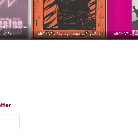
al TdS par revue
ule) Bern
ARCHIVE – Revue prostitution Pays-Bas
ARCHIVE – Rev
tter