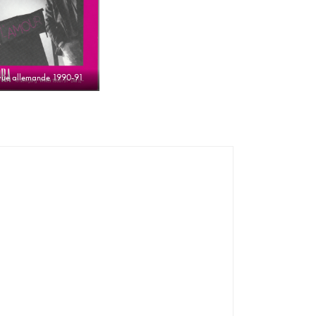
ue allemande 1990-91