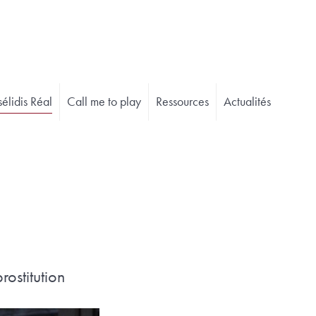
élidis Réal
Call me to play
Ressources
Actualités
ostitution