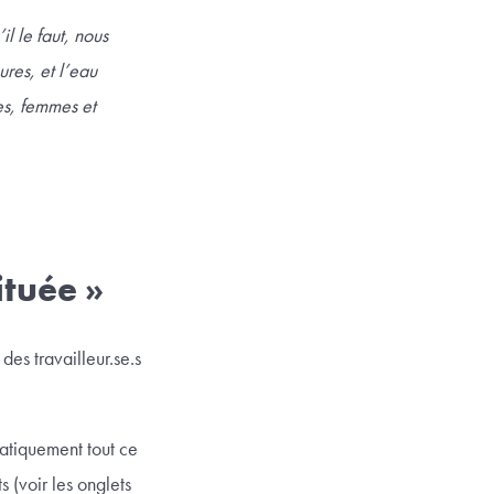
l le faut, nous
res, et l’eau
tes, femmes et
ituée »
des travailleur.se.s
matiquement tout ce
 (voir les onglets