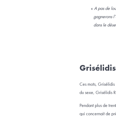
«
A pas de louv
gagnerons l’
dans le déser
Grisélidis
Ces mots, Grisélidis 
du sexe, Grisélidis
Pendant plus de trent
qui concernait de pr