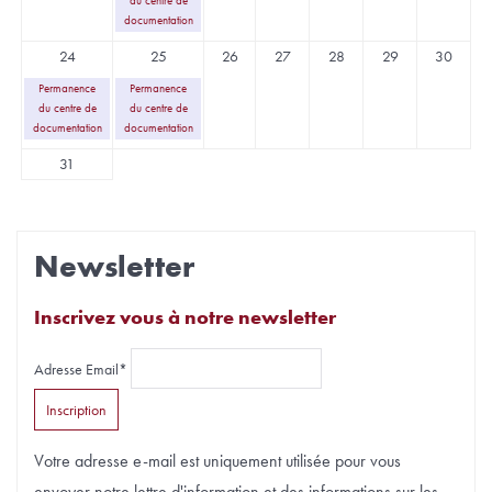
du centre de
documentation
24
25
26
27
28
29
30
Permanence
Permanence
du centre de
du centre de
documentation
documentation
31
Newsletter
Inscrivez vous à notre newsletter
Adresse Email*
Votre adresse e-mail est uniquement utilisée pour vous
envoyer notre lettre d'information et des informations sur les