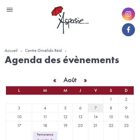
Accueil
›
Centre Grisélidis Réal
›
Agenda des évènements
«
Août
»
L
M
M
J
V
S
D
Un
1
2
calendrier
3
4
5
6
7
8
9
d’évènements
10
11
12
13
14
15
16
17
18
19
20
21
22
23
Permanence