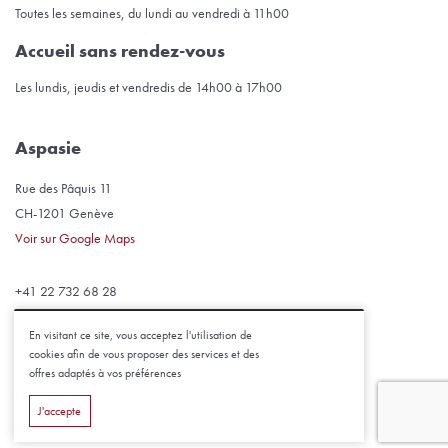
Toutes les semaines, du lundi au vendredi à 11h00
Accueil sans rendez-vous
Les lundis, jeudis et vendredis de 14h00 à 17h00
Aspasie
Rue des Pâquis 11
CH-1201 Genève
Voir sur Google Maps
+41 22 732 68 28
aspasie@aspasie.ch
En visitant ce site, vous acceptez l'utilisation de
cookies afin de vous proposer des services et des
2026 © Aspasie |
Mentions légales
offres adaptés à vos préférences
J'accepte