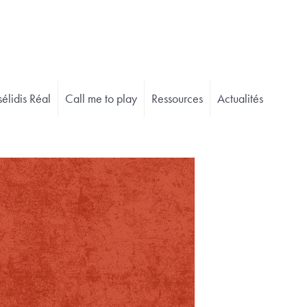
élidis Réal
Call me to play
Ressources
Actualités