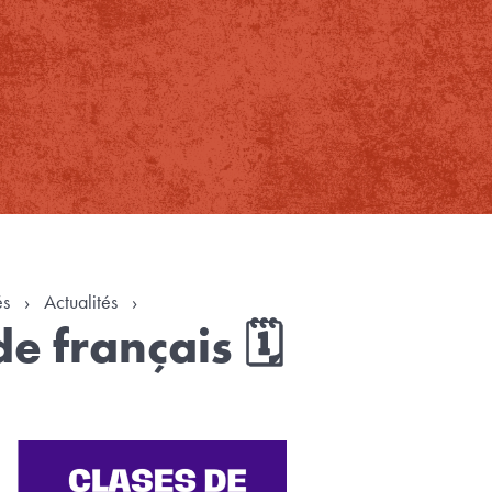
és
›
Actualités
›
e français 🗓