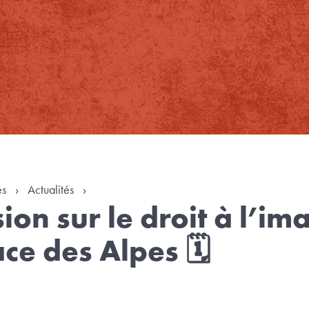
és
›
Actualités
›
ion sur le droit à l’i
ace des Alpes 🗓