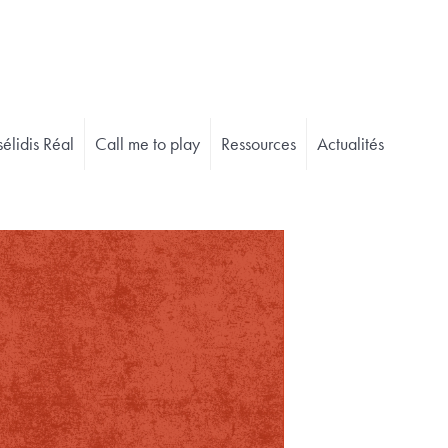
élidis Réal
Call me to play
Ressources
Actualités