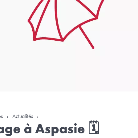
és
›
Actualités
›
age à Aspasie 🗓