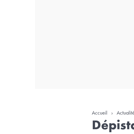
Accueil
›
Actualit
Dépist