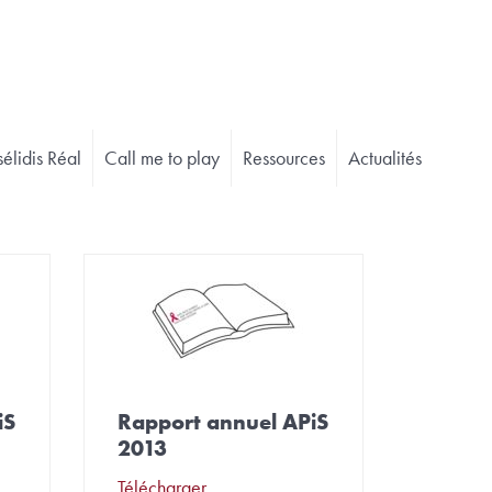
élidis Réal
Call me to play
Ressources
Actualités
iS
Rapport annuel APiS
2013
Télécharger