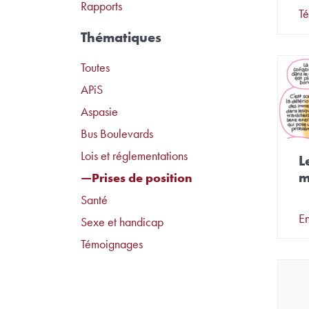
Rapports
Té
Thématiques
Toutes
APiS
Aspasie
Bus Boulevards
Lois et réglementations
L
m
Prises de position
Santé
En
Sexe et handicap
Témoignages